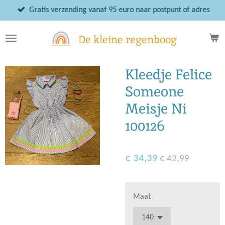
Ga
Gratis verzending vanaf 95 euro naar postpunt of adres
direct
naar
De kleine regenboog
de
hoofdinhoud
Kleedje Felice
Someone
Meisje Ni
100126
€ 34,39
€ 42,99
Maat