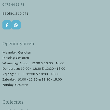
0475 44 33 93
BE 0891.510.271
F
W
a
h
c
a
e
t
Openingsuren
b
s
o
A
o
p
Maandag: Gesloten
k
p
Dinsdag: Gesloten
Woensdag: 10:00 - 12:30 & 13:30 - 18:00
Donderdag: 10:00 - 12:30 & 13:30 - 18:00
Vrijdag: 10:00 - 12:30 & 13:30 - 18:00
Zaterdag: 10:00 - 12:30 & 13:30 - 18:00
Zondag: Gesloten
Collecties