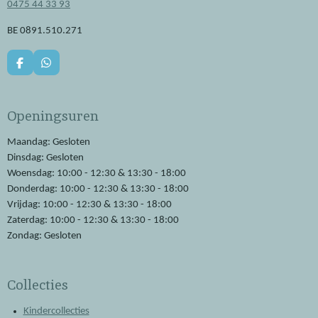
0475 44 33 93
BE 0891.510.271
F
W
a
h
c
a
e
t
Openingsuren
b
s
o
A
o
p
Maandag: Gesloten
k
p
Dinsdag: Gesloten
Woensdag: 10:00 - 12:30 & 13:30 - 18:00
Donderdag: 10:00 - 12:30 & 13:30 - 18:00
Vrijdag: 10:00 - 12:30 & 13:30 - 18:00
Zaterdag: 10:00 - 12:30 & 13:30 - 18:00
Zondag: Gesloten
Collecties
Kindercollecties