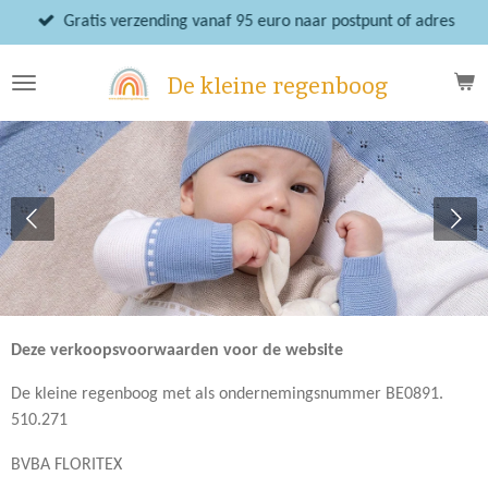
Ga
Gratis verzending vanaf 95 euro naar postpunt of adres
direct
naar
De kleine regenboog
de
hoofdinhoud
Deze verkoopsvoorwaarden voor de website
De kleine regenboog met als ondernemingsnummer BE0891.
510.271
BVBA FLORITEX