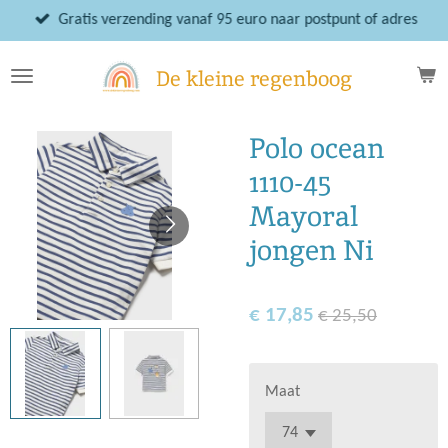
Ga
Gratis verzending vanaf 95 euro naar postpunt of adres
direct
naar
De kleine regenboog
de
hoofdinhoud
Polo ocean
1110-45
Mayoral
jongen Ni
€ 17,85
€ 25,50
Maat