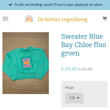
Ga
Gratis verzending vanaf 95 euro naar postpunt of adres
direct
naar
De kleine regenboog
de
hoofdinhoud
Sweater Blue
Bay Chloe fluo
groen
€ 29,00
€ 65,00
Maat