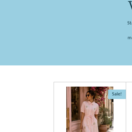
St
ma
Sale!