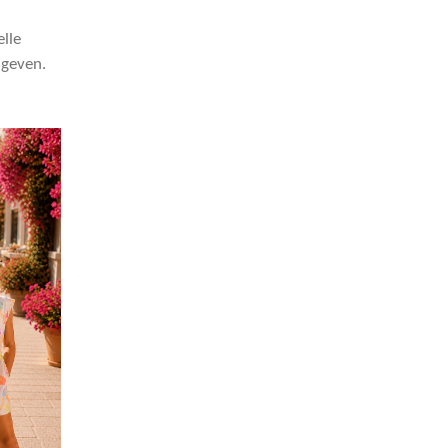
lle
 geven.