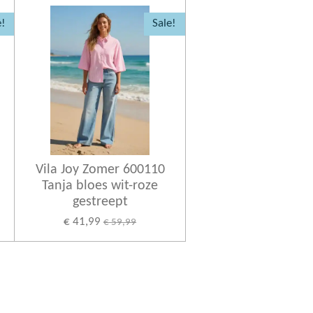
e!
Sale!
Vila Joy Zomer 600110
Tanja bloes wit-roze
gestreept
€ 41,99
€ 59,99