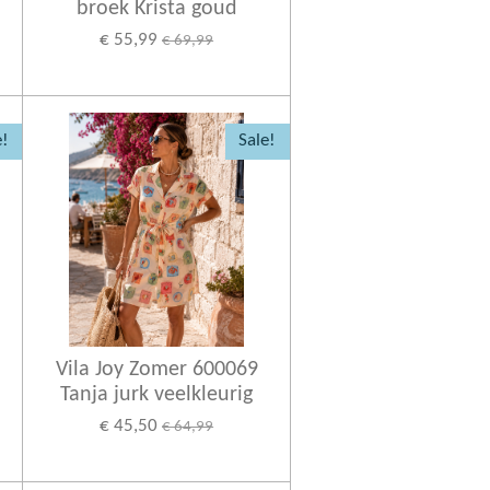
broek Krista goud
€ 55,99
€ 69,99
e!
Sale!
Vila Joy Zomer 600069
Tanja jurk veelkleurig
€ 45,50
€ 64,99