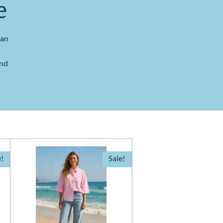
e
van
ind
e!
Sale!