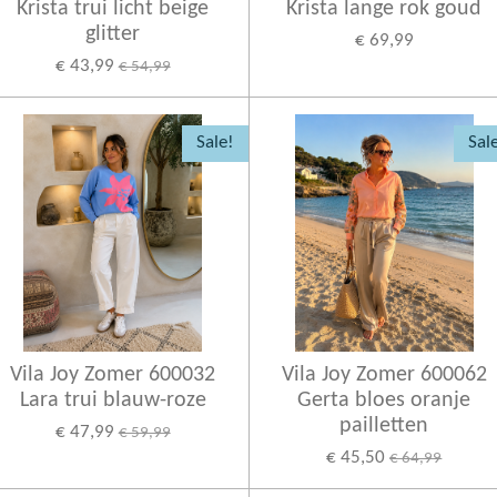
Krista trui licht beige
Krista lange rok goud
glitter
€ 69,99
€ 43,99
€ 54,99
Sale!
Sal
Vila Joy Zomer 600032
Vila Joy Zomer 600062
Lara trui blauw-roze
Gerta bloes oranje
pailletten
€ 47,99
€ 59,99
€ 45,50
€ 64,99