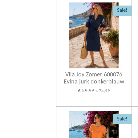
Sale!
Vila Joy Zomer 600076
Evina jurk donkerblauw
€ 59,99
€ 74,99
Sale!