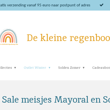
atis verzending vanaf 95 euro naar postpunt of adres
De kleine regenbo
llecties
Outlet Winter
Solden Zomer
Cadeaubo
 Sale meisjes Mayoral en 