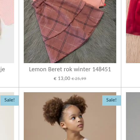
je
Lemon Beret rok winter 148451
€ 13,00
€ 25,99
Sale!
Sale!