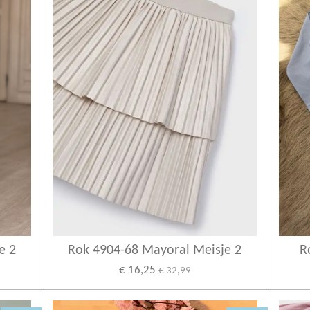
e 2
Rok 4904-68 Mayoral Meisje 2
R
€ 16,25
€ 32,99