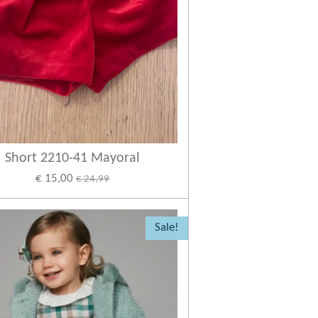
Short 2210-41 Mayoral
€ 15,00
€ 24,99
Sale!