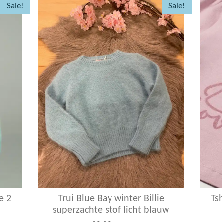
Sale!
Sale!
e 2
Trui Blue Bay winter Billie
Ts
superzachte stof licht blauw