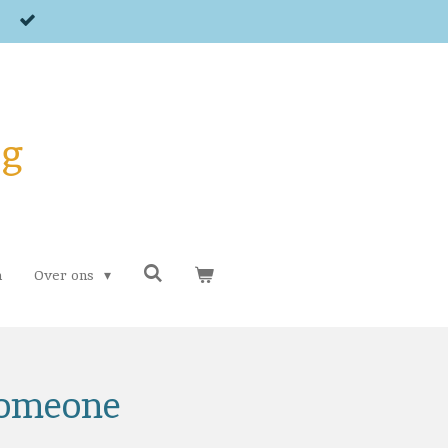
og
n
Over ons
Someone