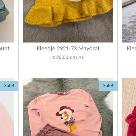
munt
Kleedje 2921-73 Mayoral
Kle
€ 20,00
€ 39,99
Sale!
Sale!