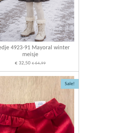
edje 4923-91 Mayoral winter
meisje
€ 32,50
€ 64,99
Sale!