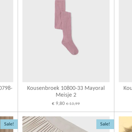
0798-
Kousenbroek 10800-33 Mayoral
Kou
Meisje 2
€ 9,80
€ 13,99
Sale!
Sale!