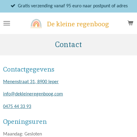
Ga
Gratis verzending vanaf 95 euro naar postpunt of adres
direct
naar
De kleine regenboog
de
hoofdinhoud
Contact
Contactgegevens
Menenstraat 31, 8900 Ieper
info@dekleineregenboog.com
0475 44 33 93
Openingsuren
Maandag: Gesloten