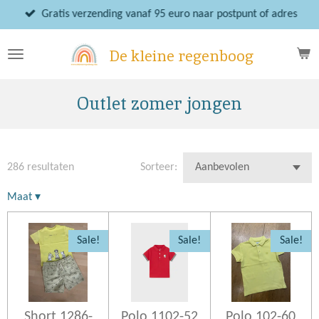
Ga
Gratis verzending vanaf 95 euro naar postpunt of adres
direct
naar
De kleine regenboog
de
hoofdinhoud
Outlet zomer jongen
286 resultaten
Sorteer:
Maat
▾
Sale!
Sale!
Sale!
Short 1286-
Polo 1102-52
Polo 102-60