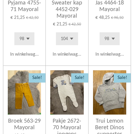
Pyjama 4755-
Sweater kap
Jas 4464-18
71 Mayoral
4452-029
Mayoral
Mayoral
€ 21,25
€ 48,25
€ 42,50
€ 96,50
€ 21,25
€ 42,50
In winkelwagen
In winkelwagen
In winkelwagen
Sale!
Sale!
Sale!
Broek 563-29
Pakje 2672-
Trui Lemon
Mayoral
70 Mayoral
Beret Dinos