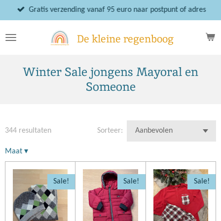
Ga
Gratis verzending vanaf 95 euro naar postpunt of adres
direct
naar
De kleine regenboog
de
hoofdinhoud
Winter Sale jongens Mayoral en
Someone
344 resultaten
Sorteer:
Maat
▾
Sale!
Sale!
Sale!