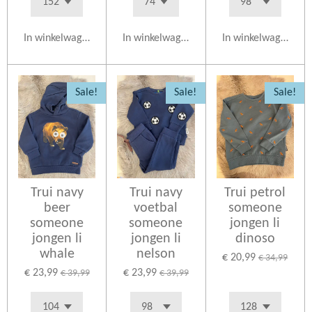
In winkelwagen
In winkelwagen
In winkelwagen
Sale!
Sale!
Sale!
Trui navy
Trui navy
Trui petrol
beer
voetbal
someone
someone
someone
jongen li
jongen li
jongen li
dinoso
whale
nelson
€ 20,99
€ 34,99
€ 23,99
€ 23,99
€ 39,99
€ 39,99