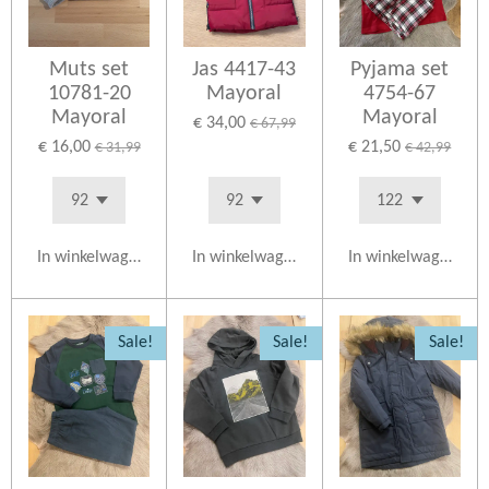
Muts set
Jas 4417-43
Pyjama set
10781-20
Mayoral
4754-67
Mayoral
Mayoral
€ 34,00
€ 67,99
€ 16,00
€ 21,50
€ 31,99
€ 42,99
In winkelwagen
In winkelwagen
In winkelwagen
Sale!
Sale!
Sale!