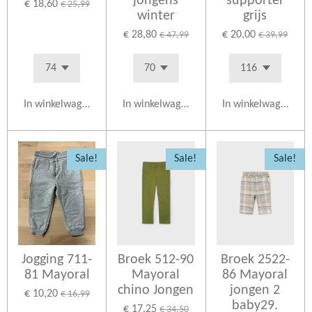
jongens
supporter
€ 18,60
€ 25,99
winter
grijs
€ 28,80
€ 20,00
€ 47,99
€ 39,99
In winkelwagen
In winkelwagen
In winkelwagen
Sale!
Sale!
Sale!
Jogging 711-
Broek 512-90
Broek 2522-
81 Mayoral
Mayoral
86 Mayoral
chino Jongen
jongen 2
€ 10,20
€ 16,99
baby29.
€ 17,25
€ 34,50