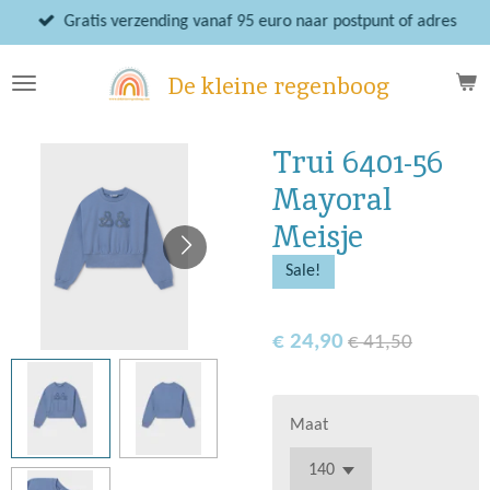
Ga
Gratis verzending vanaf 95 euro naar postpunt of adres
direct
naar
De kleine regenboog
de
hoofdinhoud
Trui 6401-56
Mayoral
Meisje
Sale!
€ 24,90
€ 41,50
Maat