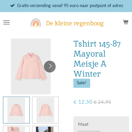
Ga
Gratis verzending vanaf 95 euro naar postpunt of adres
direct
naar
De kleine regenboog
de
hoofdinhoud
Tshirt 145-87
Mayoral
Meisje A
Winter
Sale!
€ 12,50
€ 24,95
Maat