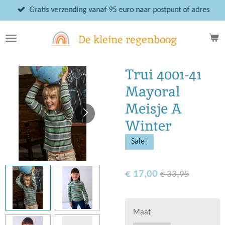
Ga
Gratis verzending vanaf 95 euro naar postpunt of adres
direct
naar
De kleine regenboog
de
hoofdinhoud
Trui 4001-41
Mayoral
Meisje A
Winter
Sale!
€ 17,00
€ 33,95
Maat