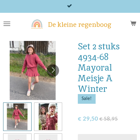
Ga
direct
naar
De kleine regenboog
de
hoofdinhoud
Set 2 stuks
4934-68
Mayoral
Meisje A
Winter
Sale!
€ 29,50
€ 58,95