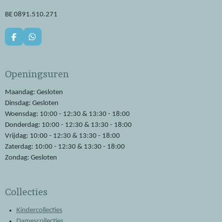
BE 0891.510.271
F
W
a
h
c
a
e
t
Openingsuren
b
s
o
A
o
p
Maandag: Gesloten
k
p
Dinsdag: Gesloten
Woensdag: 10:00 - 12:30 & 13:30 - 18:00
Donderdag: 10:00 - 12:30 & 13:30 - 18:00
Vrijdag: 10:00 - 12:30 & 13:30 - 18:00
Zaterdag: 10:00 - 12:30 & 13:30 - 18:00
Zondag: Gesloten
Collecties
Kindercollecties
Damescollecties