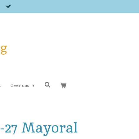
og
n
Over ons
4-27 Mayoral