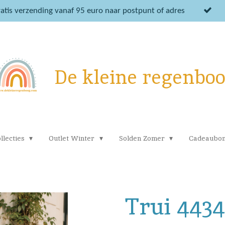
atis verzending vanaf 95 euro naar postpunt of adres
De kleine regenbo
llecties
Outlet Winter
Solden Zomer
Cadeaubo
Trui 443