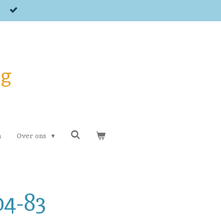
og
n
Over ons
04-83