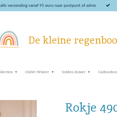
atis verzending vanaf 95 euro naar postpunt of adres
De kleine regenbo
llecties
Outlet Winter
Solden Zomer
Cadeaubo
Rokje 49