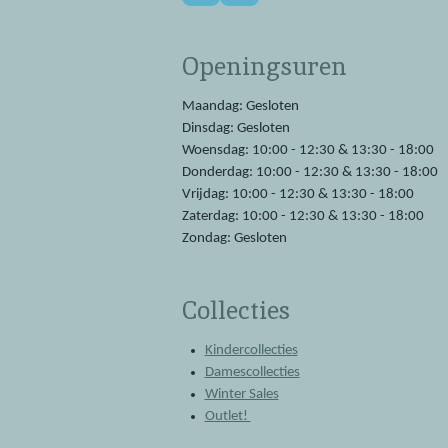
a
h
c
a
e
t
Openingsuren
b
s
o
A
o
p
Maandag: Gesloten
k
p
Dinsdag: Gesloten
Woensdag: 10:00 - 12:30 & 13:30 - 18:00
Donderdag: 10:00 - 12:30 & 13:30 - 18:00
Vrijdag: 10:00 - 12:30 & 13:30 - 18:00
Zaterdag: 10:00 - 12:30 & 13:30 - 18:00
Zondag: Gesloten
Collecties
Kindercollecties
Damescollecties
Winter Sales
Outlet!