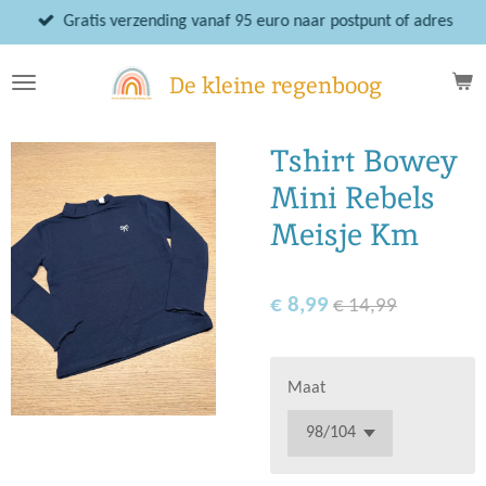
Ga
Gratis verzending vanaf 95 euro naar postpunt of adres
direct
naar
De kleine regenboog
de
hoofdinhoud
Tshirt Bowey
Mini Rebels
Meisje Km
€ 8,99
€ 14,99
Maat