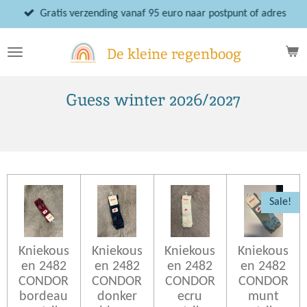
Ga
Gratis verzending vanaf 95 euro naar postpunt of adres
direct
naar
De kleine regenboog
de
hoofdinhoud
Guess winter 2026/2027
Sale!
Kniekous
Kniekous
Kniekous
Kniekous
en 2482
en 2482
en 2482
en 2482
CONDOR
CONDOR
CONDOR
CONDOR
bordeau
donker
ecru
munt