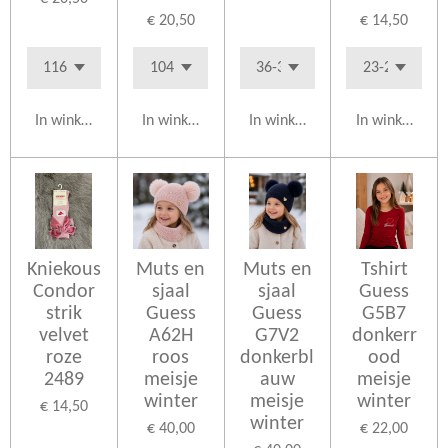
€ 20,50
€ 14,50
In winkelwagen
In winkelwagen
In winkelwagen
In winkelwag
Kniekous
Muts en
Muts en
Tshirt
Condor
sjaal
sjaal
Guess
strik
Guess
Guess
G5B7
velvet
A62H
G7V2
donkerr
roze
roos
donkerbl
ood
2489
meisje
auw
meisje
winter
meisje
winter
€ 14,50
winter
€ 40,00
€ 22,00