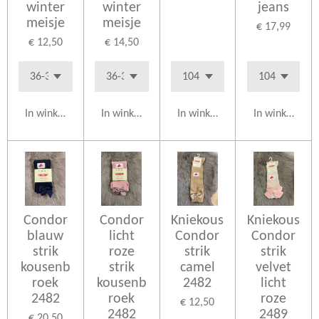
winter
winter
jeans
meisje
meisje
€ 17,99
€ 12,50
€ 14,50
In winkelwagen
In winkelwagen
In winkelwagen
In winkelwag
Condor
Condor
Kniekous
Kniekous
blauw
licht
Condor
Condor
strik
roze
strik
strik
kousenb
strik
camel
velvet
roek
kousenb
2482
licht
2482
roek
roze
€ 12,50
2482
2489
€ 20,50