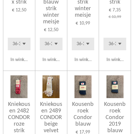
x strik
blauw
strik
strik
strik
winter
€ 12,50
€ 7,35
winter
meisje
€ 10,99
meisje
€ 10,99
€ 12,50
In winkelwagen
In winkelwagen
In winkelwagen
In winkelwag
Kniekous
Kniekous
Kousenb
Kousenb
en 2482
en 2489
roek
roek
CONDOR
CONDOR
Condor
Condor
roze
beige
blauw
2019
strik
velvet
blauw
€ 17,99