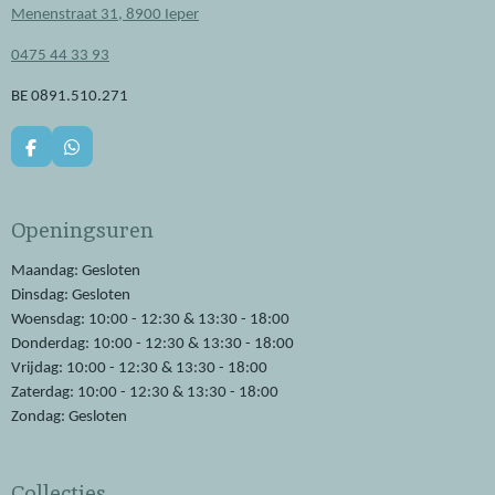
Menenstraat 31, 8900 Ieper
0475 44 33 93
BE 0891.510.271
F
W
a
h
c
a
e
t
Openingsuren
b
s
o
A
o
p
Maandag: Gesloten
k
p
Dinsdag: Gesloten
Woensdag: 10:00 - 12:30 & 13:30 - 18:00
Donderdag: 10:00 - 12:30 & 13:30 - 18:00
Vrijdag: 10:00 - 12:30 & 13:30 - 18:00
Zaterdag: 10:00 - 12:30 & 13:30 - 18:00
Zondag: Gesloten
Collecties