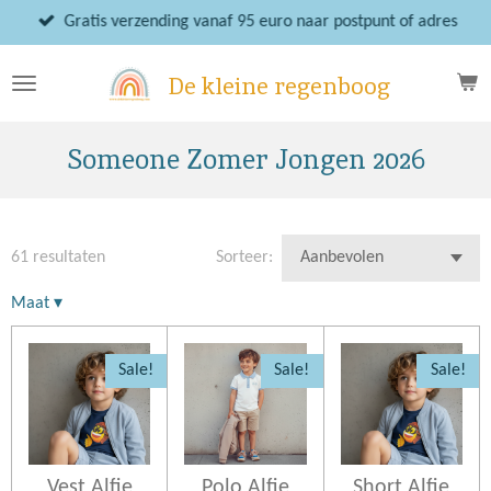
Ga
Gratis verzending vanaf 95 euro naar postpunt of adres
direct
naar
De kleine regenboog
de
hoofdinhoud
Someone Zomer Jongen 2026
61 resultaten
Sorteer:
Maat
▾
Sale!
Sale!
Sale!
Vest Alfie
Polo Alfie
Short Alfie