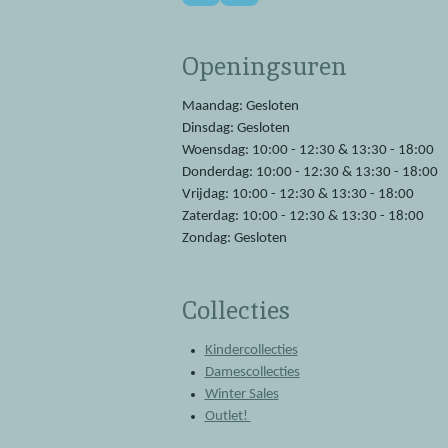
a
h
c
a
e
t
Openingsuren
b
s
o
A
o
p
Maandag: Gesloten
k
p
Dinsdag: Gesloten
Woensdag: 10:00 - 12:30 & 13:30 - 18:00
Donderdag: 10:00 - 12:30 & 13:30 - 18:00
Vrijdag: 10:00 - 12:30 & 13:30 - 18:00
Zaterdag: 10:00 - 12:30 & 13:30 - 18:00
Zondag: Gesloten
Collecties
Kindercollecties
Damescollecties
Winter Sales
Outlet!