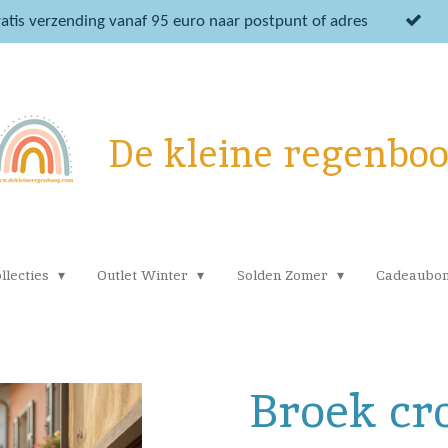
atis verzending vanaf 95 euro naar postpunt of adres
De kleine regenbo
llecties
Outlet Winter
Solden Zomer
Cadeaubo
Broek cr