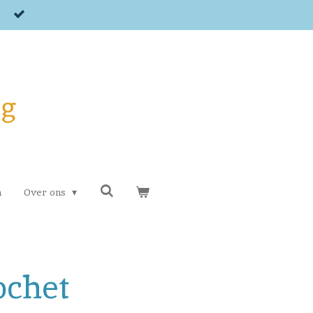
og
n
Over ons
ochet