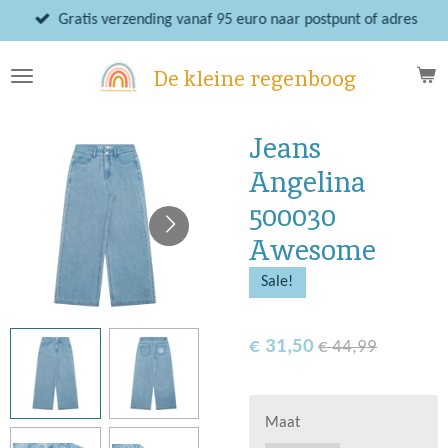
Ga
Gratis verzending vanaf 95 euro naar postpunt of adres
direct
naar
De kleine regenboog
de
hoofdinhoud
Jeans
Angelina
500030
Awesome
Sale!
€ 31,50
€ 44,99
Maat