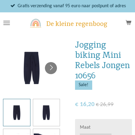
Ga
Gratis verzending vanaf 95 euro naar postpunt of adres
direct
naar
De kleine regenboog
de
hoofdinhoud
Jogging
biking Mini
Rebels Jongen
10656
Sale!
€ 16,20
€ 26,99
Maat