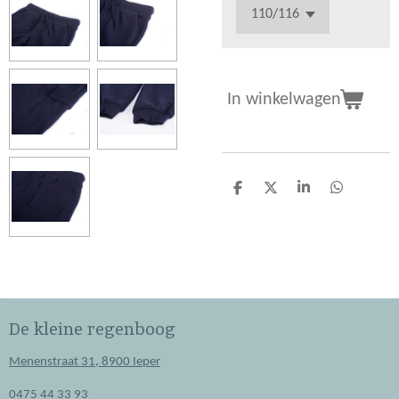
In winkelwagen
D
D
S
D
e
e
h
e
l
e
a
l
e
l
r
e
n
e
n
De kleine regenboog
Menenstraat 31, 8900 Ieper
0475 44 33 93