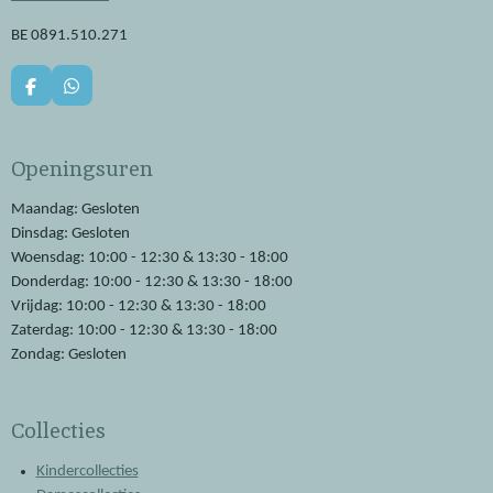
BE 0891.510.271
F
W
a
h
c
a
e
t
Openingsuren
b
s
o
A
o
p
Maandag: Gesloten
k
p
Dinsdag: Gesloten
Woensdag: 10:00 - 12:30 & 13:30 - 18:00
Donderdag: 10:00 - 12:30 & 13:30 - 18:00
Vrijdag: 10:00 - 12:30 & 13:30 - 18:00
Zaterdag: 10:00 - 12:30 & 13:30 - 18:00
Zondag: Gesloten
Collecties
Kindercollecties