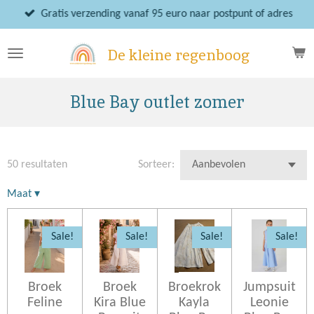
Ga
Gratis verzending vanaf 95 euro naar postpunt of adres
direct
naar
De kleine regenboog
de
hoofdinhoud
Blue Bay outlet zomer
50 resultaten
Sorteer:
Maat
▾
Sale!
Sale!
Sale!
Sale!
Broek
Broek
Broekrok
Jumpsuit
Feline
Kira Blue
Kayla
Leonie