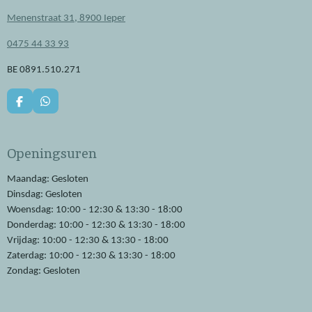
Menenstraat 31, 8900 Ieper
0475 44 33 93
BE 0891.510.271
F
W
a
h
c
a
e
t
Openingsuren
b
s
o
A
o
p
Maandag: Gesloten
k
p
Dinsdag: Gesloten
Woensdag: 10:00 - 12:30 & 13:30 - 18:00
Donderdag: 10:00 - 12:30 & 13:30 - 18:00
Vrijdag: 10:00 - 12:30 & 13:30 - 18:00
Zaterdag: 10:00 - 12:30 & 13:30 - 18:00
Zondag: Gesloten