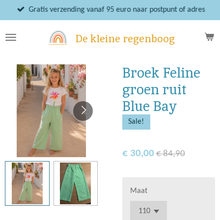
Ga
Gratis verzending vanaf 95 euro naar postpunt of adres
direct
naar
De kleine regenboog
de
hoofdinhoud
Broek Feline
groen ruit
Blue Bay
Sale!
€ 30,00
€ 84,90
Maat