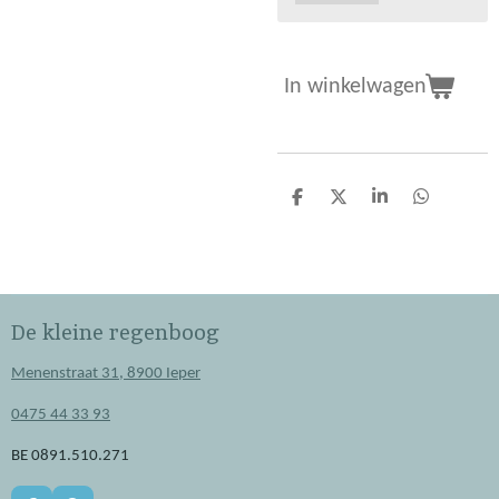
In winkelwagen
D
D
S
D
e
e
h
e
l
e
a
l
e
l
r
e
n
e
n
De kleine regenboog
Menenstraat 31, 8900 Ieper
0475 44 33 93
BE 0891.510.271