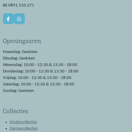
BE 0891.510.271
F
W
a
h
c
a
e
t
Openingsuren
b
s
o
A
o
p
Maandag: Gesloten
k
p
Dinsdag: Gesloten
Woensdag: 10:00 - 12:30 & 13:30 - 18:00
Donderdag: 10:00 - 12:30 & 13:30 - 18:00
Vrijdag: 10:00 - 12:30 & 13:30 - 18:00
Zaterdag: 10:00 - 12:30 & 13:30 - 18:00
Zondag: Gesloten
Collecties
Kindercollecties
Damescollecties