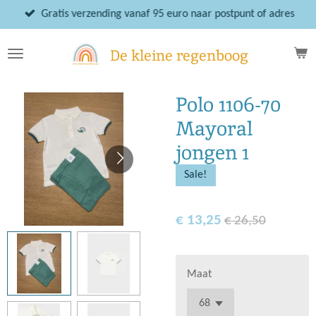
Ga
Gratis verzending vanaf 95 euro naar postpunt of adres
direct
naar
De kleine regenboog
de
hoofdinhoud
Polo 1106-70
Mayoral
jongen 1
Sale!
€ 13,25
€ 26,50
Maat