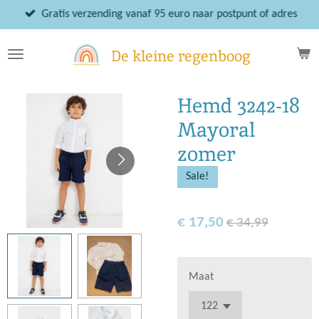
Ga
Gratis verzending vanaf 95 euro naar postpunt of adres
direct
naar
De kleine regenboog
de
hoofdinhoud
Hemd 3242-18
Mayoral
zomer
Sale!
€ 17,50
€ 34,99
Maat