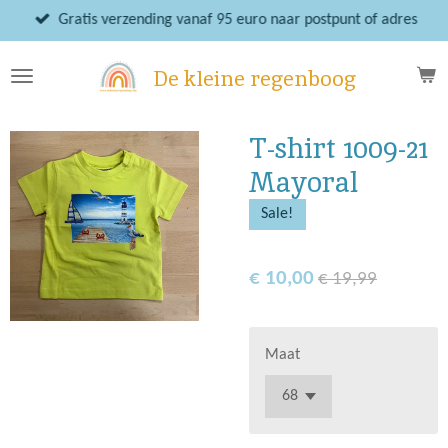
Ga
Gratis verzending vanaf 95 euro naar postpunt of adres
direct
naar
De kleine regenboog
de
hoofdinhoud
T-shirt 1009-21
Mayoral
Sale!
€ 10,00
€ 19,99
Maat