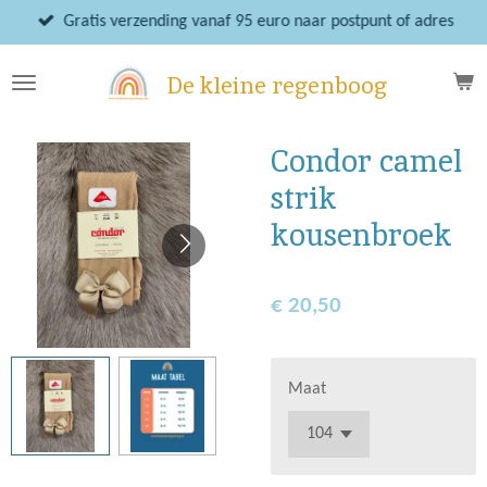
Ga
Gratis verzending vanaf 95 euro naar postpunt of adres
direct
naar
De kleine regenboog
de
hoofdinhoud
Condor camel
strik
kousenbroek
€ 20,50
Maat