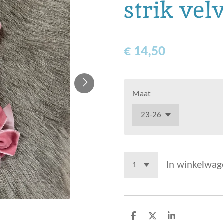
strik vel
€ 14,50
Maat
In winkelwag
D
D
S