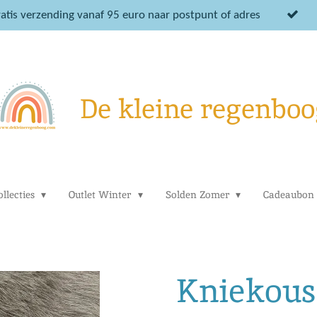
atis verzending vanaf 95 euro naar postpunt of adres
De kleine regenboo
llecties
Outlet Winter
Solden Zomer
Cadeaubon
Kniekous