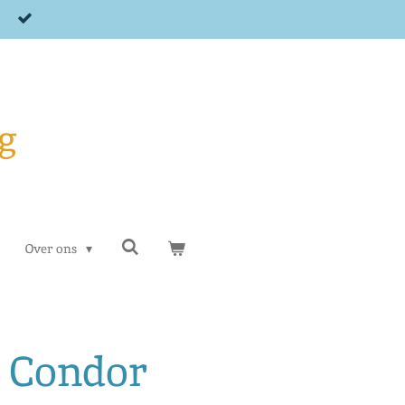
g
Over ons
 Condor