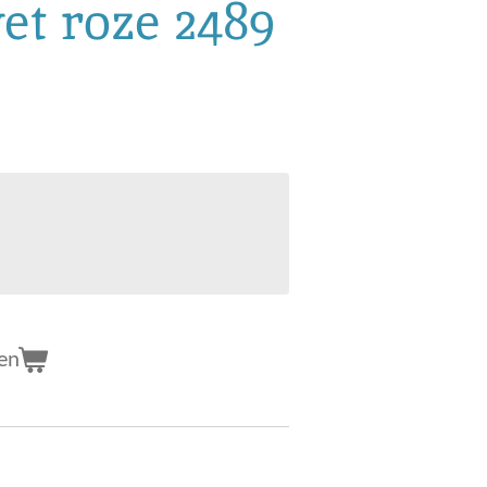
vet roze 2489
en