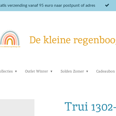
atis verzending vanaf 95 euro naar postpunt of adres
De kleine regenboo
llecties
Outlet Winter
Solden Zomer
Cadeaubon
Trui 130