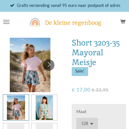
Ga
Gratis verzending vanaf 95 euro naar postpunt of adres
direct
naar
De kleine regenboog
de
hoofdinhoud
Short 3203-35
Mayoral
Meisje
Sale!
€ 17,00
€ 33,95
Maat