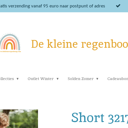
atis verzending vanaf 95 euro naar postpunt of adres
De kleine regenbo
llecties
Outlet Winter
Solden Zomer
Cadeaubo
Short 321