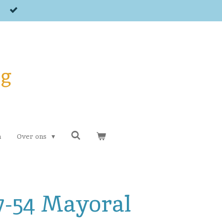
og
n
Over ons
7-54 Mayoral