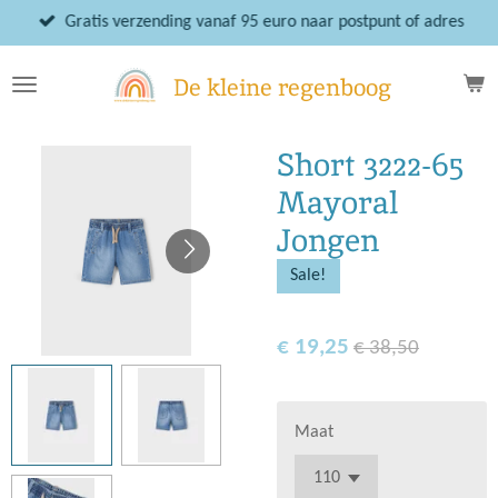
Ga
Gratis verzending vanaf 95 euro naar postpunt of adres
direct
naar
De kleine regenboog
de
hoofdinhoud
Short 3222-65
Mayoral
Jongen
Sale!
€ 19,25
€ 38,50
Maat