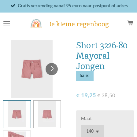
Ga
Gratis verzending vanaf 95 euro naar postpunt of adres
direct
naar
De kleine regenboog
de
hoofdinhoud
Short 3226-80
Mayoral
Jongen
Sale!
€ 19,25
€ 38,50
Maat