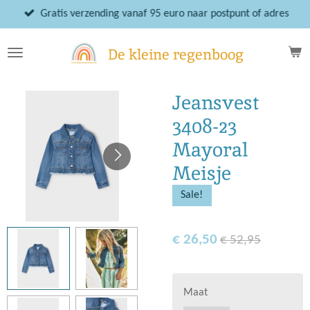
Ga
Gratis verzending vanaf 95 euro naar postpunt of adres
direct
naar
De kleine regenboog
de
hoofdinhoud
Jeansvest
3408-23
Mayoral
Meisje
Sale!
€ 26,50
€ 52,95
Maat