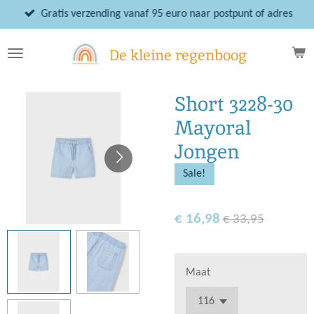
Ga
Gratis verzending vanaf 95 euro naar postpunt of adres
direct
naar
De kleine regenboog
de
hoofdinhoud
Short 3228-30
Mayoral
Jongen
Sale!
€ 16,98
€ 33,95
Maat