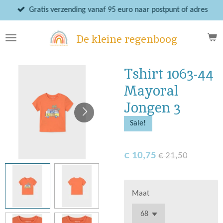
Ga
Gratis verzending vanaf 95 euro naar postpunt of adres
direct
naar
De kleine regenboog
de
hoofdinhoud
Tshirt 1063-44
Mayoral
Jongen 3
Sale!
€ 10,75
€ 21,50
Maat