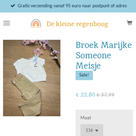
Ga
Gratis verzending vanaf 95 euro naar postpunt of adres
direct
naar
De kleine regenboog
de
hoofdinhoud
Broek Marijke
Someone
Meisje
Sale!
€ 22,80
€ 37,99
Maat