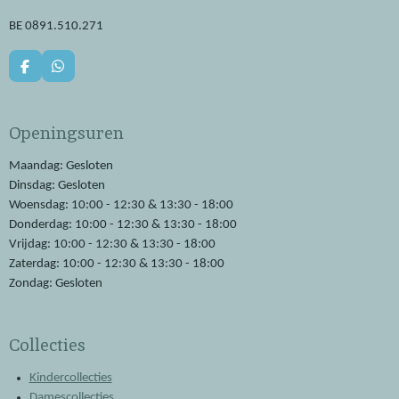
BE 0891.510.271
F
W
a
h
c
a
e
t
Openingsuren
b
s
o
A
o
p
Maandag: Gesloten
k
p
Dinsdag: Gesloten
Woensdag: 10:00 - 12:30 & 13:30 - 18:00
Donderdag: 10:00 - 12:30 & 13:30 - 18:00
Vrijdag: 10:00 - 12:30 & 13:30 - 18:00
Zaterdag: 10:00 - 12:30 & 13:30 - 18:00
Zondag: Gesloten
Collecties
Kindercollecties
Damescollecties