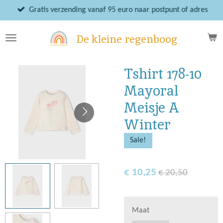
Ga
Gratis verzending vanaf 95 euro naar postpunt of adres
direct
naar
De kleine regenboog
de
hoofdinhoud
Tshirt 178-10
Mayoral
Meisje A
Winter
Sale!
€ 10,25
€ 20,50
Maat