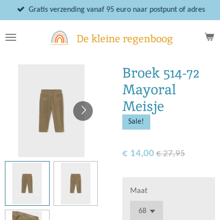
Ga
Gratis verzending vanaf 95 euro naar postpunt of adres
direct
naar
De kleine regenboog
de
hoofdinhoud
Broek 514-72
Mayoral
Meisje
Sale!
€ 14,00
€ 27,95
Maat