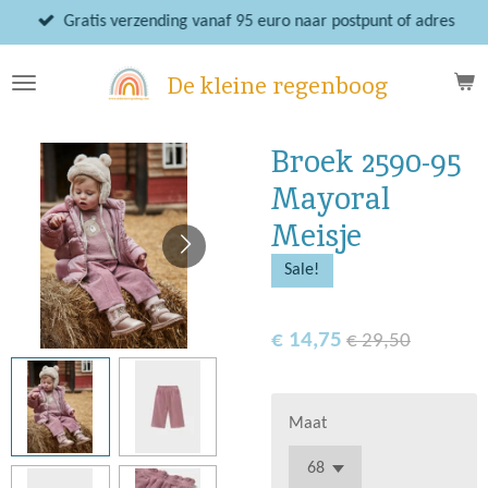
Ga
Gratis verzending vanaf 95 euro naar postpunt of adres
direct
naar
De kleine regenboog
de
hoofdinhoud
Broek 2590-95
Mayoral
Meisje
Sale!
€ 14,75
€ 29,50
Maat