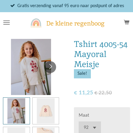
Ga
Gratis verzending vanaf 95 euro naar postpunt of adres
direct
naar
De kleine regenboog
de
hoofdinhoud
Tshirt 4005-54
Mayoral
Meisje
Sale!
€ 11,25
€ 22,50
Maat