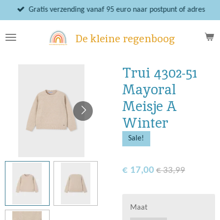
Ga
Gratis verzending vanaf 95 euro naar postpunt of adres
direct
naar
De kleine regenboog
de
hoofdinhoud
Trui 4302-51
Mayoral
Meisje A
Winter
Sale!
€ 17,00
€ 33,99
Maat