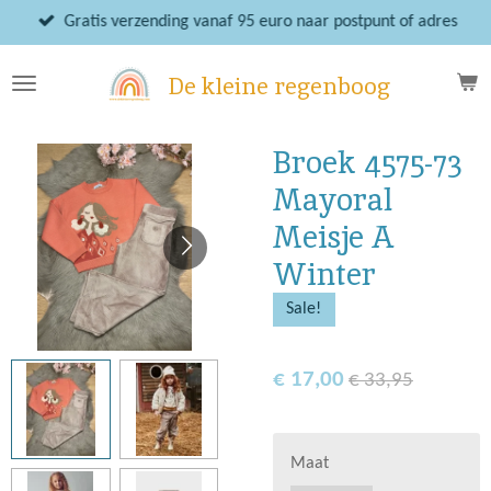
Ga
Gratis verzending vanaf 95 euro naar postpunt of adres
direct
naar
De kleine regenboog
de
hoofdinhoud
Broek 4575-73
Mayoral
Meisje A
Winter
Sale!
€ 17,00
€ 33,95
Maat