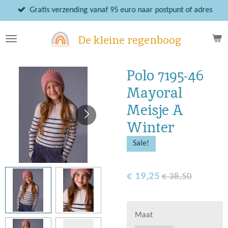
Ga
Gratis verzending vanaf 95 euro naar postpunt of adres
direct
naar
De kleine regenboog
de
hoofdinhoud
Polo 7195-46
Mayoral
Meisje A
Winter
Sale!
€ 19,25
€ 38,50
Maat