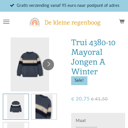
Ga
Gratis verzending vanaf 95 euro naar postpunt of adres
direct
naar
De kleine regenboog
de
hoofdinhoud
Trui 4380-10
Mayoral
Jongen A
Winter
Sale!
€ 20,75
€ 41,50
Maat