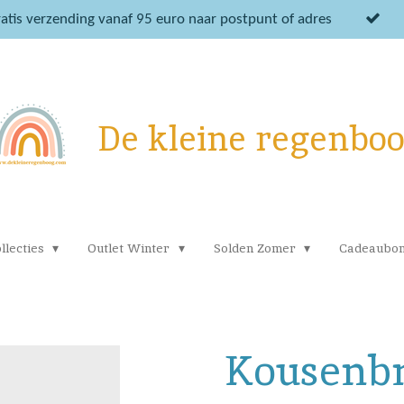
atis verzending vanaf 95 euro naar postpunt of adres
De kleine regenbo
llecties
Outlet Winter
Solden Zomer
Cadeaubo
Kousenbr