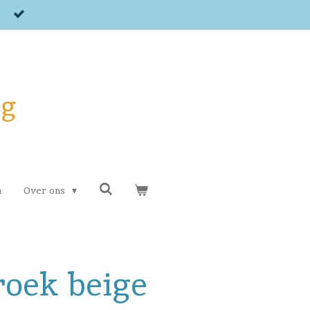
og
n
Over ons
oek beige