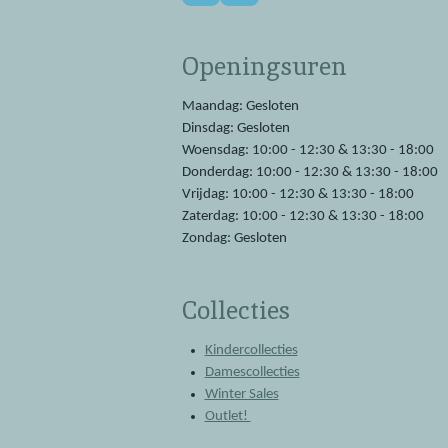
a
h
c
a
e
t
Openingsuren
b
s
o
A
o
p
Maandag: Gesloten
k
p
Dinsdag: Gesloten
Woensdag: 10:00 - 12:30 & 13:30 - 18:00
Donderdag: 10:00 - 12:30 & 13:30 - 18:00
Vrijdag: 10:00 - 12:30 & 13:30 - 18:00
Zaterdag: 10:00 - 12:30 & 13:30 - 18:00
Zondag: Gesloten
Collecties
Kindercollecties
Damescollecties
Winter Sales
Outlet!