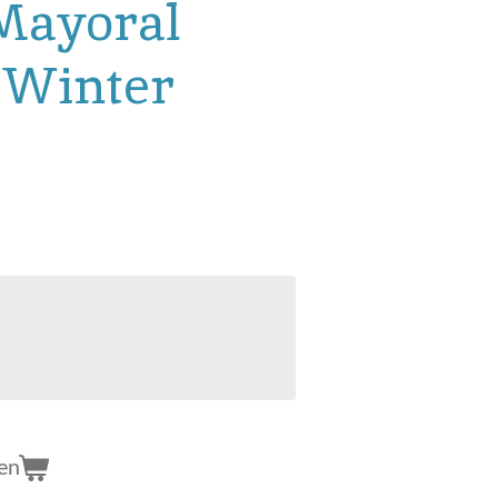
 Mayoral
 Winter
en