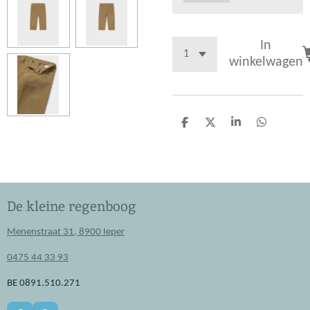
In
winkelwagen
D
D
S
D
e
e
h
e
l
e
a
l
e
l
r
e
n
e
n
De kleine regenboog
Menenstraat 31, 8900 Ieper
0475 44 33 93
BE 0891.510.271