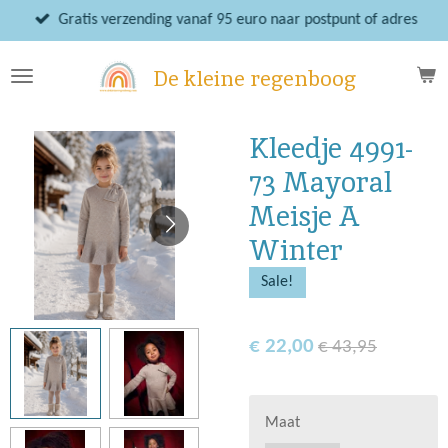
Ga
Gratis verzending vanaf 95 euro naar postpunt of adres
direct
naar
De kleine regenboog
de
hoofdinhoud
Kleedje 4991-
73 Mayoral
Meisje A
Winter
Sale!
€ 22,00
€ 43,95
Maat