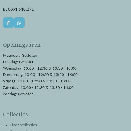
BE 0891.510.271
F
W
a
h
c
a
e
t
Openingsuren
b
s
o
A
o
p
Maandag: Gesloten
k
p
Dinsdag: Gesloten
Woensdag: 10:00 - 12:30 & 13:30 - 18:00
Donderdag: 10:00 - 12:30 & 13:30 - 18:00
Vrijdag: 10:00 - 12:30 & 13:30 - 18:00
Zaterdag: 10:00 - 12:30 & 13:30 - 18:00
Zondag: Gesloten
Collecties
Kindercollecties